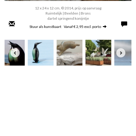
12 x 24 x 12 cm, © 2014, prijs op aanvraag
Ruimtelijk | Beelden | Brons
dartel springend konijntje
Stuur als kunstkaart
Vanaf € 2,95 excl. porto