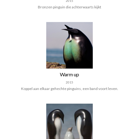
2015
Bronzen pinguin die achterwaarts kijkt
Warm up
2015
Koppel aan elkaar gehechte pinguins, een band voort leven.