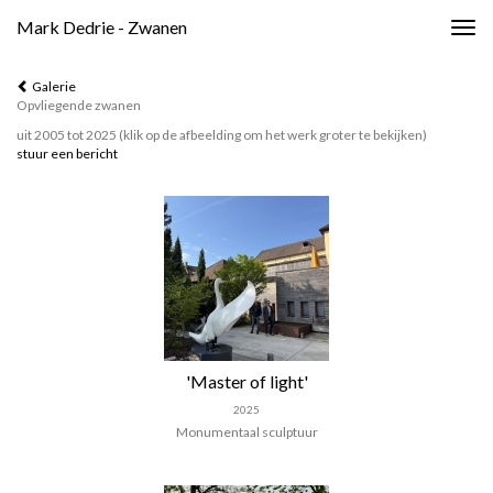
Mark Dedrie - Zwanen
Togg
navig
Galerie
Opvliegende zwanen
uit 2005 tot 2025
(klik op de afbeelding om het werk groter te bekijken)
stuur een bericht
'Master of light'
2025
Monumentaal sculptuur