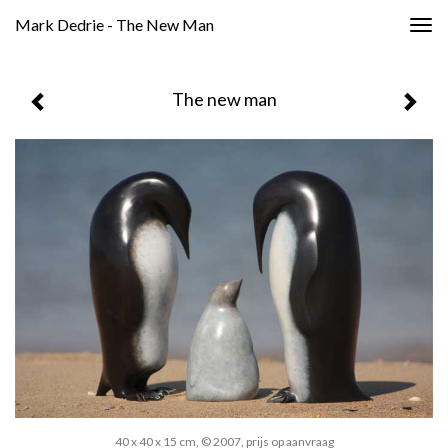
Mark Dedrie - The New Man
Togg
navig
The new man
40 x 40 x 15 cm, © 2007, prijs op aanvraag