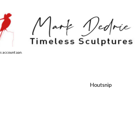
s account aan
.
Houtsnip