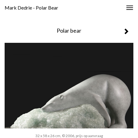
Mark Dedrie - Polar Bear
Togg
navig
Polar bear
32 x 58 x 26 cm, © 2006, prijs op aanvraag