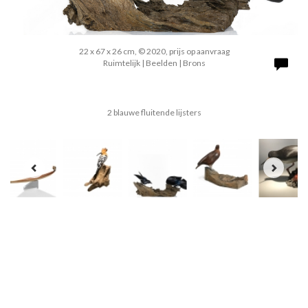
22 x 67 x 26 cm, © 2020, prijs op aanvraag
Ruimtelijk | Beelden | Brons
2 blauwe fluitende lijsters