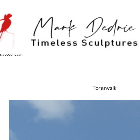
s account aan
.
Torenvalk