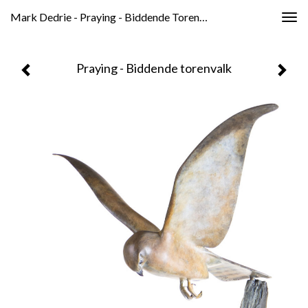
Mark Dedrie - Praying - Biddende Torenvalk
Togg
navig
Praying - Biddende torenvalk